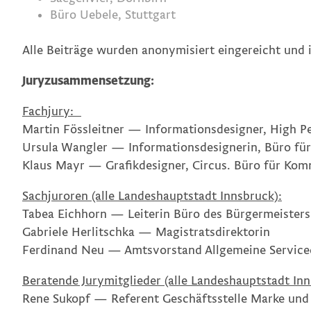
Büro Uebele, Stuttgart
Alle Beiträge wurden anonymisiert eingereicht und 
Juryzusammensetzung:
Fachjury:
Martin F
ö
ssleitner
— Informationsdesigner, High Pe
Ursula Wangler
— Informationsdesignerin, Büro fü
Klaus Mayr
— Grafikdesigner, Circus. Büro für Kom
Sachjuroren (alle Landeshauptstadt Innsbruck):
Tabea Eichhorn
— Leiterin Büro des Bürgermeisters 
Gabriele Herlitschka
—
Magistratsdirektorin
Ferdinand Neu
—
Amtsvorstand Allgemeine Service
Beratende Jurymitglieder (alle
Landeshauptstadt In
Rene Sukopf
—
Referent Geschäftsstelle Marke u