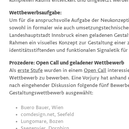
komplexen Raums entwickelt und umgesetzt werden
Wettbewerbsaufgabe:
Um für die anspruchsvolle Aufgabe der Neukonzepti
sowohl in formaler wie auch umsetzungstechnischer
Landeshauptstadt Innsbruck einen geladenen Gestal
Rahmen ein visuelles Konzept zur Gestaltung einer
identitätsstiftenden und funktionalen Signaletik fü
Prozedere: Open Call und geladener Wettbewerb
Als
erste Stufe
wurden in einem
Open Call
interessi
Wettbewerb zu bewerben. Eine Vorjury hat anhand d
nach eingehender Diskussion folgende fünf Bewerbe
Gestaltungswettbewerb ausgewählt:
Buero Bauer, Wien
comdesign.net, Seefeld
Lungomare, Bozen
Saegenvier, Dornbirn