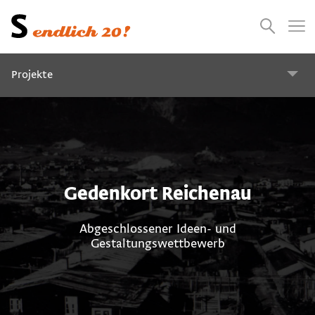
Presse
Empfehlungen
Suchen
Videos
Jobs
Projekte
Schriftart für Mundart
Urbantypes
Gedenkort Reichenau
Arthur Zelger und das Grafikdesign in Tirol
Abgeschlossener Ideen- und
Gestaltungswettbewerb
Gustav Sonnewend – vom Misthaufen ins Himmelreich
Neues Erscheinungsbild VVT Verkehrsbund Tirol