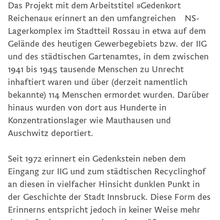
Das Projekt mit dem Arbeitstitel »Gedenkort
Reichenau« erinnert an den umfangreichen NS-
Keyvisual »FÖ N. Festival gegen die Schwerkraft«
Lagerkomplex im Stadtteil Rossau in etwa auf dem
Gelände des heutigen Gewerbegebiets bzw. der IIG
und des städtischen Gartenamtes, in dem zwischen
Gedenkzeichen Innsbruck
1941 bis 1945 tausende Menschen zu Unrecht
inhaftiert waren und über (derzeit namentlich
Re-Design CD Tiroler Landestheater
bekannte) 114 Menschen ermordet wurden. Darüber
hinaus wurden von dort aus Hunderte in
Konzentrationslager wie Mauthausen und
Leitsystem Rathaus Innsbruck
Auschwitz deportiert.
Re-Design Website »berufsreise.at«
Seit 1972 erinnert ein Gedenkstein neben dem
Eingang zur IIG und zum städtischen Recyclinghof
an diesen in vielfacher Hinsicht dunklen Punkt in
Leit- und Werbesystem Stadt Wörgl
der Geschichte der Stadt Innsbruck. Diese Form des
Erinnerns entspricht jedoch in keiner Weise mehr
Employer Branding WK Tirol