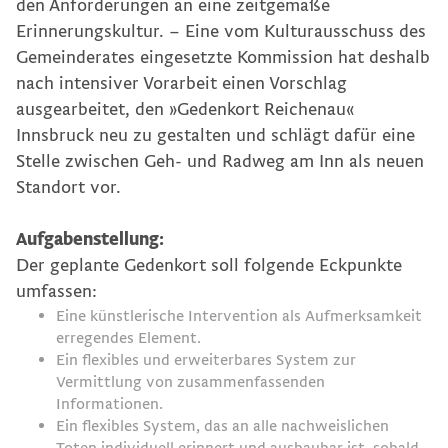
den Anforderungen an eine zeitgemäße
Erinnerungskultur. – Eine vom Kulturausschuss des
Gemeinderates eingesetzte Kommission hat deshalb
Grafikpool WK Tirol
nach intensiver Vorarbeit einen Vorschlag
ausgearbeitet, den »Gedenkort Reichenau«
Website Gemeinde Wattens
Innsbruck neu zu gestalten und schlägt dafür eine
Stelle zwischen Geh- und Radweg am Inn als neuen
Standort vor.
WK Tirol-Wahlkampagne 2025
Aufgabenstellung:
Gedenkort Reichenau
Der geplante Gedenkort soll folgende Eckpunkte
umfassen:
Eine künstlerische Intervention als Aufmerksamkeit
Re-Design Corporate Design »Marke Innsbruck«
erregendes Element.
Ein flexibles und erweiterbares System zur
Vermittlung von zusammenfassenden
Imagekampagne für die Fachgruppe der Immobilien- und
Informationen.
Ein flexibles System, das an alle nachweislichen
Toten individuell erinnert und ausbaubar ist, sobald