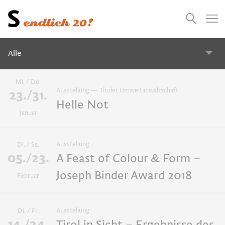
Presse
Empfehlungen
Suchen
Videos
Jobs
Alle
Mi. / Do.
Alle
Ausstellung — Tiroler Umweltanwaltschaft
23./31.
Helle Not
Januar
2027
2026
2025
2024
Ausstellung
Di. / Sa.
Workshops
05./23.
A Feast of Colour & Form –
Joseph Binder Award 2018
Februar
Ausstellungen
Ausstellung
Di. / Fr.
Überblick
14./24.
Tirol in Sicht – Ergebnisse des