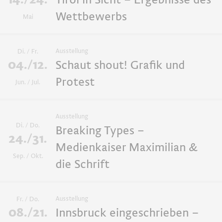
Wettbewerbs
Mai
Insight - Impulse und Gespräch
Ausstellung
Di. / Fr.
Vorträge
04./12.
Schaut shout! Grafik und
Protest
Jun. / Jul.
Beratungsgespräch
Ausstellung
Typowalks
Di. / Do.
Breaking Types –
24./31.
Medienkaiser Maximilian &
GrafiKIDS
Sep. / Okt.
die Schrift
Film
Ausstellung
Fr. / Do.
08./21.
Innsbruck eingeschrieben –
Empfehlung