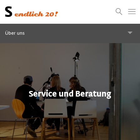
Presse
Empfehlungen
Suchen
Videos
Jobs
Über uns
Service und Beratung
WEI SRAUMforum
Service und Beratung
Green Event Location
Designforen Österreich
Barrierefreiheit