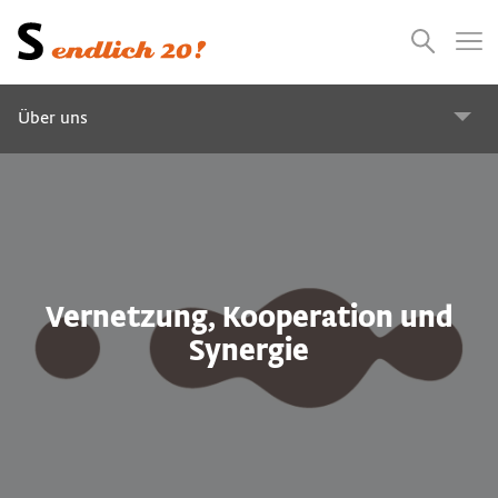
Presse
Empfehlungen
Suchen
Videos
Jobs
Über uns
Service und Beratung
WEI SRAUMforum
Vernetzung, Kooperation und
Green Event Location
Synergie
Designforen Österreich
Barrierefreiheit