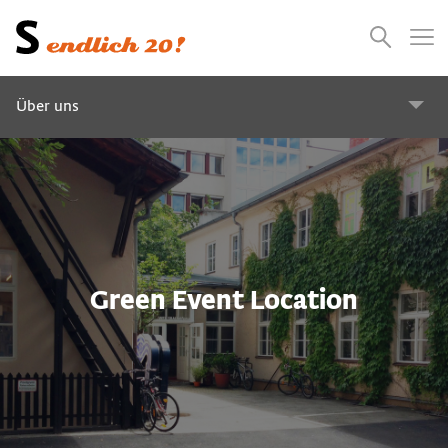
Presse
Empfehlungen
Suchen
Videos
Jobs
Über uns
Service und Beratung
WEI SRAUMforum
Green Event Location
Green Event Location
Designforen Österreich
Barrierefreiheit