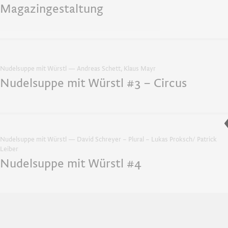
Magazingestaltung
Nudelsuppe mit Würstl — Andreas Schett, Klaus Mayr
Nudelsuppe mit Würstl #3 – Circus
Nudelsuppe mit Würstl — David Schreyer – Plural – Lukas Proksch/ Patrick
Leiber
Nudelsuppe mit Würstl #4