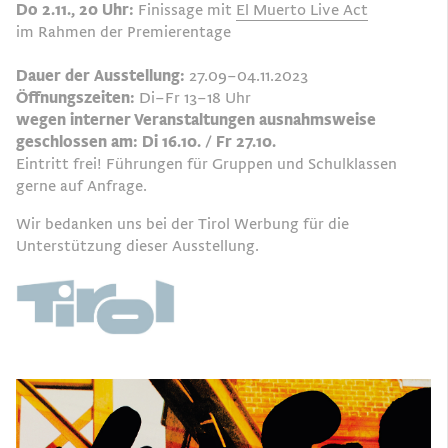
Do 2.11., 20 Uhr:
Finissage mit
El Muerto Live Act
im Rahmen der Premierentage
Dauer der Ausstellung:
27.09–04.11.2023
Öffnungszeiten:
Di–Fr 13–18 Uhr
wegen interner Veranstaltungen ausnahmsweise
geschlossen am: Di 16.10. / Fr 27.10.
Eintritt frei! Führungen für Gruppen und Schulklassen
gerne auf Anfrage.
Wir bedanken uns bei der Tirol Werbung für die
Unterstützung dieser Ausstellung.