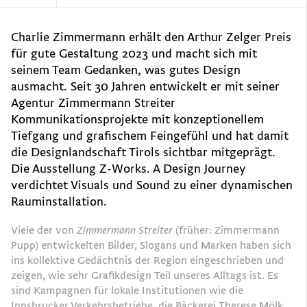
Charlie Zimmermann erhält den Arthur Zelger Preis
für gute Gestaltung 2023 und macht sich mit
seinem Team Gedanken, was gutes Design
ausmacht. Seit 30 Jahren entwickelt er mit seiner
Agentur Zimmermann Streiter
Kommunikationsprojekte mit konzeptionellem
Tiefgang und grafischem Feingefühl und hat damit
die Designlandschaft Tirols sichtbar mitgeprägt.
Die Ausstellung Z-Works. A Design Journey
verdichtet Visuals und Sound zu einer dynamischen
Rauminstallation.
Viele der von
Zimmermann Streiter
(früher: Zimmermann
Pupp) entwickelten Bilder, Slogans und Marken haben sich
ins kollektive Gedächtnis der Region eingeschrieben und
zeigen, wie sehr Grafikdesign Teil unseres Alltags ist. Es
sind Kampagnen für lokale Institutionen wie die
Innsbrucker Verkehrsbetriebe, die Bäckerei Therese Mölk