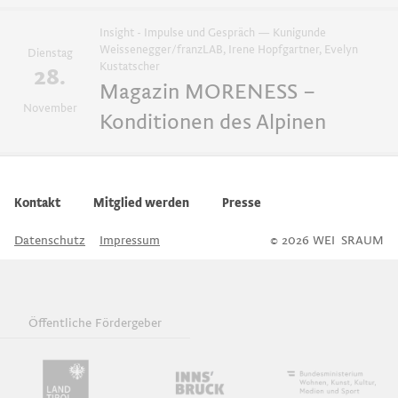
Insight - Impulse und Gespräch — Kunigunde
GrafiKIDS
Weissenegger/franzLAB, Irene Hopfgartner, Evelyn
Dienstag
Kustatscher
28.
Magazin MORENESS –
Workshops
November
Konditionen des Alpinen
Diskussion
Kontakt
Mitglied werden
Presse
Insight - Impulse und Gespräch
Datenschutz
Impressum
© 2026 WEI
S
SRAUM
Buchpräsentationen
Öffentliche Fördergeber
Gespräch
Typowalks