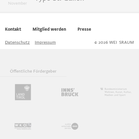
November
GrafiKIDS
Kontakt
Mitglied werden
Presse
Workshops
Datenschutz
Impressum
© 2026 WEI
S
SRAUM
Diskussion
Öffentliche Fördergeber
Insight - Impulse und Gespräch
Buchpräsentationen
Gespräch
Typowalks