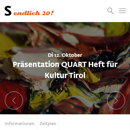
Presse
Empfehlungen
Suchen
Videos
Jobs
Di 12. Oktober
Präsentation QUART Heft für
Kultur Tirol
Informationen
Zeitplan