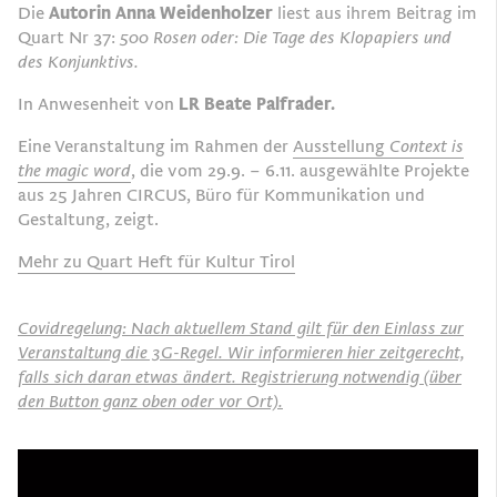
Die
Autorin Anna Weidenholzer
liest aus ihrem Beitrag im
Quart Nr 37:
500 Rosen oder: Die Tage des Klopapiers und
des Konjunktivs.
In Anwesenheit von
LR Beate Palfrader.
Eine Veranstaltung im Rahmen der
Ausstellung
Context is
the magic word
, die vom 29.9. – 6.11. ausgewählte Projekte
aus 25 Jahren CIRCUS, Büro für Kommunikation und
Gestaltung, zeigt.
Mehr zu Quart Heft für Kultur Tirol
Covidregelung: Nach aktuellem Stand gilt für den Einlass zur
Veranstaltung die 3G-Regel. Wir informieren hier zeitgerecht,
falls sich daran etwas ändert. Registrierung notwendig (über
den Button ganz oben oder vor Ort).