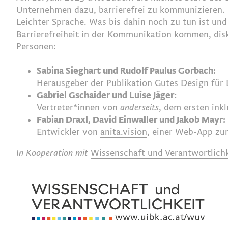
Unter­­nehmen dazu, barrie­refrei zu kommu­­ni­­zier
Leichter Sprache. Was bis dahin noch zu tun ist und
Barrierefreiheit in der Kommunikation kommen, dis
Personen:
Sabina Sieghart und
Rudolf Paulus Gorbach:
Herausgeber der Publikation
Gutes Design für 
Gabriel Gschaider und Luise Jäger:
Vertreter*innen von
anderseits
, dem ersten in
Fabian Draxl, David Einwaller und Jakob Mayr:
Entwickler von
anita.vision
, einer Web-App
z
In Kooperation mit
Wissenschaft und Verantwortlich