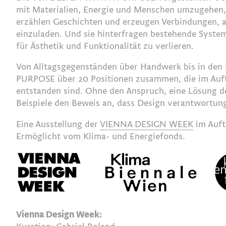
mit Materialien, Energie und Menschen umzugehen, 
erzählen Geschichten und erzeugen Verbindungen, a
einzuladen. Und sie hinterfragen bestehende System
für Ästhetik und Funktionalität zu verlieren.
Von Alltagsgegenständen über Handwerk bis in den
PURPOSE über 20 Positionen zusammen, die im Auf
entstanden sind. Ohne den Anspruch, eine Lösung de
Beispiele den Beweis an, dass Design verantwortungs
Eine Ausstellung der
VIENNA DESIGN WEEK
im Auft
Ermöglicht vom Klima- und Energiefonds.
Vienna Design Week: