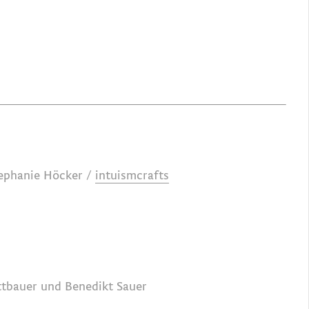
tephanie Höcker /
intuismcrafts
ttbauer und Benedikt Sauer