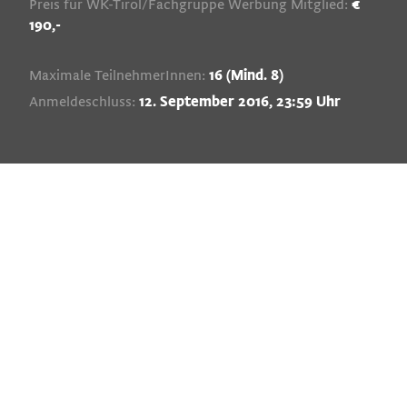
Preis für WK-Tirol/Fachgruppe Werbung Mitglied:
€
190,-
Maximale TeilnehmerInnen:
16 (Mind. 8)
Anmeldeschluss:
12. September 2016, 23:59 Uhr