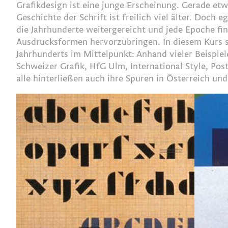
Grafikdesign ist eine junge Erscheinung. Gerade etwa
Geschichte der Schrift ist freilich viel älter. Doc
die Jahrhunderte weitergereicht und jede Epoche fin
Ausdrucksformen hervorzubringen. In diesem Kurs st
Jahrhunderts im Mittelpunkt: Anhand vieler Beispi
Schweizer Grafik, HfG Ulm, International Style, Pos
alle hinterließen auch ihre Spuren in Österreich und 