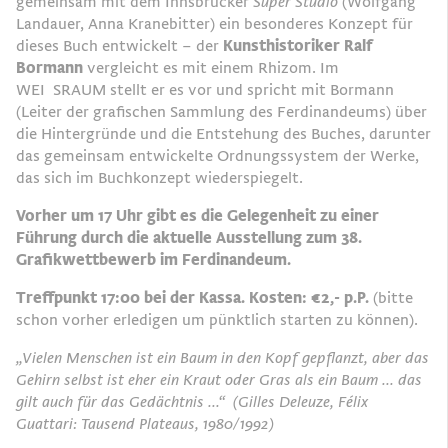
gemeinsam mit dem Innsbrucker
Super Studio
(Wolfgang
Landauer, Anna Kranebitter) ein besonderes Konzept für
dieses Buch entwickelt – der
Kunsthistoriker Ralf
Bormann
vergleicht es mit einem Rhizom. Im
WEI
SRAUM
stellt er es vor und spricht mit Bormann
(Leiter der grafischen Sammlung des Ferdinandeums) über
die Hintergründe und die Entstehung des Buches, darunter
das gemeinsam entwickelte Ordnungssystem der Werke,
das sich im Buchkonzept wiederspiegelt.
Vorher um 17 Uhr gibt es die Gelegenheit zu einer
Führung durch die aktuelle Ausstellung zum 38.
Grafikwettbewerb im Ferdinandeum.
Treffpunkt 17:00 bei der Kassa. Kosten: €2,- p.P.
(bitte
schon vorher erledigen um pünktlich starten zu können).
„Vielen Menschen ist ein Baum in den Kopf gepflanzt, aber das
Gehirn selbst ist eher ein Kraut oder Gras als ein Baum ... das
gilt auch für das Gedächtnis ...“ (Gilles Deleuze, Félix
Guattari: Tausend Plateaus, 1980/1992)