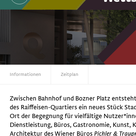
Informationen
Zeitplan
Zwischen Bahnhof und Bozner Platz entste
des Raiffeisen-Quartiers ein neues Stück Stad
Ort der Begegnung für vielfältige Nutzer*in
Dienstleistung, Büros, Gastronomie, Kunst, K
Architektur des Wiener Büros
Pichler & Trau